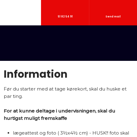
51 82 54 91
Send mail
Information
​Før du starter med at tage kørekort, skal du huske et
par ting.
For at kunne deltage i undervisningen, skal du
hurtigst muligt fremskaffe
lægeattest og foto ( 3½x4½ cm) - HUSK!! foto skal