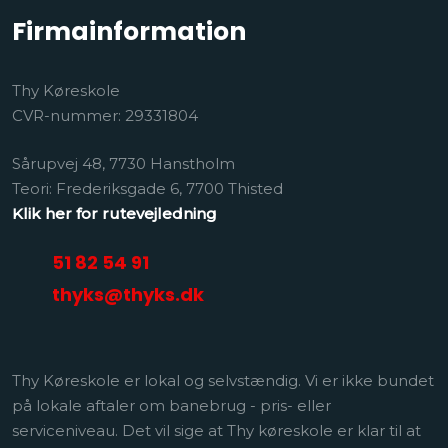
Firmainformation
Thy Køreskole
CVR-nummer: 29331804
Sårupvej 48, 7730 Hanstholm
​Teori: Frederiksgade 6, 7700 Thisted
Klik her for rutevejledning
51 82 54 91
thyks@thyks.dk​
​Thy Køreskole er lokal og selvstændig. Vi er ikke bundet
på lokale aftaler om banebrug - pris- eller
serviceniveau. Det vil sige at Thy køreskole er klar til at