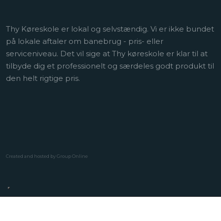
​Thy Køreskole er lokal og selvstændig. Vi er ikke bundet
på lokale aftaler om banebrug - pris- eller
serviceniveau. Det vil sige at Thy køreskole er klar til at
tilbyde dig et professionelt og særdeles godt produkt til
den helt rigtige pris.
Created and hosted by Group Online