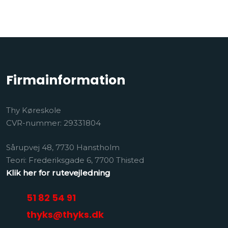
Firmainformation
Thy Køreskole
CVR-nummer: 29331804
Sårupvej 48, 7730 Hanstholm
​Teori: Frederiksgade 6, 7700 Thisted
Klik her for rutevejledning
51 82 54 91
thyks@thyks.dk​