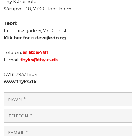
​Thy Køreskole
Sårupvej 48, 7730 Hanstholm
Teori:
Frederiksgade 6, 7700 Thisted
Klik her for rutevejledning
Telefon:
51 82 54 91
E-mail:
thyks@thyks.dk
CVR: 29331804
www.thyks.dk